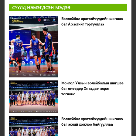
СҮҮЛД НЭМЭГДСЭН МЭДЭЭ
Воллейбол эрэгтэйчүүдийн шигшээ
баг А хэсгийг тэргүүллээ
Монгол Улсын волейболын шигшээ
баг өнөөдөр Хятадын эсрэг
тоглоно
Воллейбол эрэгтэйчүүдийн шигшээ
баг эхний хожлоо байгууллаа