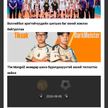
Воллейбол эрэгтэйчүүдийн шигшээ баг эхний хожлоо
байгууллаа
The MongolZ өнөөдөр шинэ бүрэлдэхүүнтэй эхний тоглолтоо
хийнэ
2026-08-08