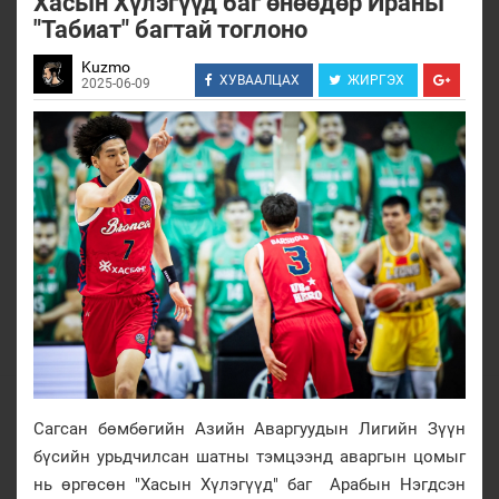
Хасын Хүлэгүүд баг өнөөдөр Ираны
"Табиат" багтай тоглоно
Kuzmo
ХУВААЛЦАХ
ЖИРГЭХ
2025-06-09
Сагсан бөмбөгийн Азийн Аваргуудын Лигийн Зүүн
бүсийн урьдчилсан шатны тэмцээнд аваргын цомыг
нь өргөсөн "Хасын Хүлэгүүд" баг Арабын Нэгдсэн