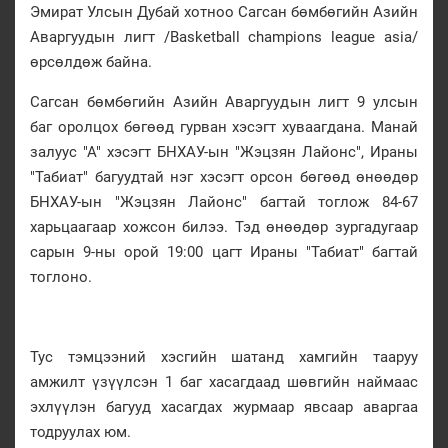
Эмират Улсын Дубай хотноо Сагсан бөмбөгийн Азийн
Аваргуудын лигт /Basketball champions league asia/
өрсөлдөж байна.
Сагсан бөмбөгийн Азийн Аваргуудын лигт 9 улсын
баг оролцох бөгөөд гурван хэсэгт хуваагдана. Манай
залуус "А" хэсэгт БНХАУ-ын "Жэцзян Лайонс", Ираны
"Табиат" багуудтай нэг хэсэгт орсон бөгөөд өнөөдөр
БНХАУ-ын "Жэцзян Лайонс" багтай тоглож 84-67
харьцаагаар хожсон билээ. Тэд өнөөдөр зургадугаар
сарын 9-ны орой 19:00 цагт Ираны "Табиат" багтай
тоглоно.
Тус тэмцээний хэсгийн шатанд хамгийн тааруу
амжилт үзүүлсэн 1 баг хасагдаад шөвгийн наймаас
эхлүүлэн багууд хасагдах журмаар явсаар аваргаа
тодруулах юм.