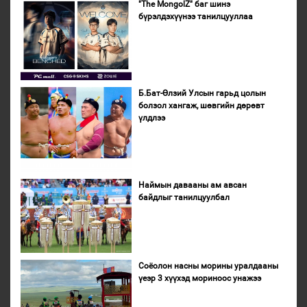
"The MongolZ" баг шинэ
бүрэлдэхүүнээ танилцууллаа
Б.Бат-Өлзий Улсын гарьд цолын
болзол хангаж, шөвгийн дөрөвт
үлдлээ
Наймын давааны ам авсан
байдлыг танилцуулбал
Соёолон насны морины уралдааны
үеэр 3 хүүхэд мориноос унажээ