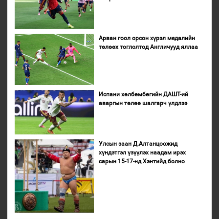
Арван гоол орсон хүрэл медалийн
төлөөх тоглолтод Англичууд яллаа
Испани хөлбөмбөгийн ДАШТ-ий
аваргын төлөө шалгарч үлдлээ
Улсын заан Д.Алтанцоожид
хүндэтгэл үзүүлэх наадам ирэх
сарын 15-17-нд Хэнтийд болно