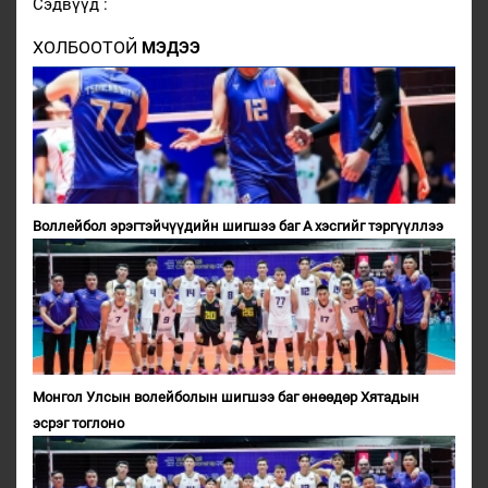
Сэдвүүд :
ХОЛБООТОЙ
МЭДЭЭ
Воллейбол эрэгтэйчүүдийн шигшээ баг А хэсгийг тэргүүллээ
Монгол Улсын волейболын шигшээ баг өнөөдөр Хятадын
эсрэг тоглоно