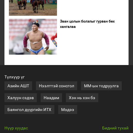
Заан цолын болзлыг гурван бөх
хангалаа
Түлхүүр үг
Азийн АШТ
Нээлттэй сонсгол
ММ-ын тодруулга
Халуун сэдэв
Наадам
Хэн нь хэн бэ
Баянгол дүүргийн ИТХ
Мэдээ
Нүүр хуудас
Бидний тухай