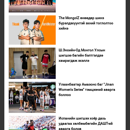
The MongolZ өнөөдөр шинэ
бүрэлдэхүүнтэй эхний тоглолтоо
хийнэ
Ш.Энхийн-Од Монгол Улсын
шигшээ багийн бэлтгэлдээ
хамрагдаж эхэллэ
Улаанбаатар Амазонс баг "Jinan
Women's Series" тэмцээний аварга
боллоо
Испанийн шигшээ хоёр дахь
удаагаа хөлбөмбөгийн ДАШТ-ий
аварга болов