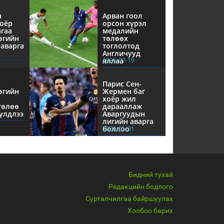
н
Арван гоол
оёр
орсон хүрэл
агаа
медалийн
өгийн
төлөөх
аварга
тоглолтод
Англичууд
яллаа
2026-07-19
Парис Сен-
өгийн
Жермен баг
хоёр жил
төлөө
дарааллаж
үлдлээ
Аваргуудын
лигийн аварга
боллоо
2026-05-31
Бидний тухай
Редакцийн бодлого
Сурталчилгаа байршуулах
Холбоо барих