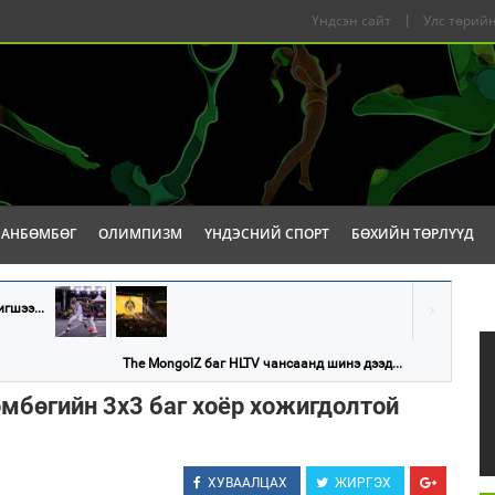
Үндсэн сайт
|
Улс төрийн
САНБӨМБӨГ
ОЛИМПИЗМ
ҮНДЭСНИЙ СПОРТ
БӨХИЙН ТӨРЛҮҮД
гшээ...
The MongolZ баг HLTV чансаанд шинэ дээд...
мбөгийн 3х3 баг хоёр хожигдолтой
ХУВААЛЦАХ
ЖИРГЭХ