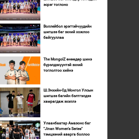
эсрэг тоглоно
Воллейбол эрэгтэйчүүдийн
шигшээ баг эхний хожлоо
байгууллаа
The MongolZ өнөөдөр шинэ
бүрэлдэхүүнтэй эхний
тоглолтоо хийнэ
Ш.Энхийн-Од Монгол Улсын
шигшээ багийн бэлтгэлдээ
хамрагдаж эхэллэ
Улаанбаатар Амазонс баг
"Jinan Women's Series"
тэмцээний аварга боллоо