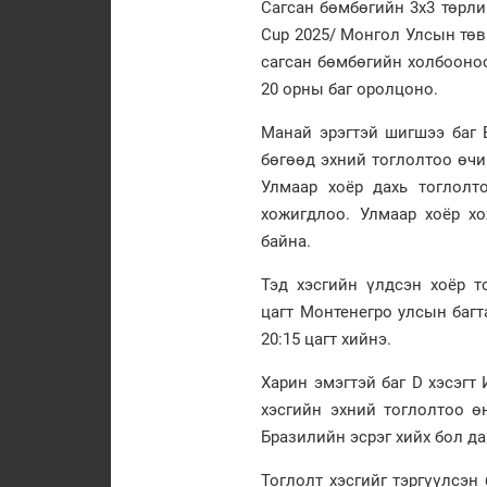
Сагсан бөмбөгийн 3х3 төрли
Cup 2025/ Монгол Улсын төв
сагсан бөмбөгийн холбооно
20 орны баг оролцоно.
Манай эрэгтэй шигшээ баг В
бөгөөд эхний тоглолтоо өчи
Улмаар хоёр дахь тоглолт
хожигдлоо. Улмаар хоёр х
байна.
Тэд хэсгийн үлдсэн хоёр т
цагт Монтенегро улсын багт
20:15 цагт хийнэ.
Харин эмэгтэй баг D хэсэгт
хэсгийн эхний тоглолтоо ө
Бразилийн эсрэг хийх бол да
Тоглолт хэсгийг тэргүүлсэ