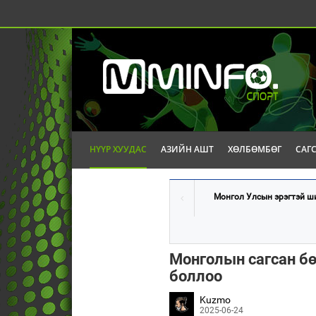
НҮҮР ХУУДАС
АЗИЙН АШТ
ХӨЛБӨМБӨГ
САГ
Монгол Улсын эрэгтэй ши
Монголын сагсан бө
боллоо
Kuzmo
2025-06-24