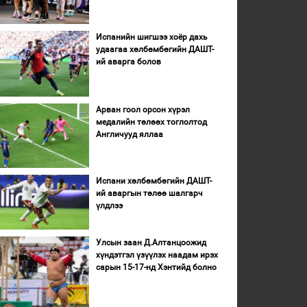
Испанийн шигшээ хоёр дахь
удаагаа хөлбөмбөгийн ДАШТ-
ий аварга болов
Арван гоол орсон хүрэл
медалийн төлөөх тоглолтод
Англичууд яллаа
Испани хөлбөмбөгийн ДАШТ-
ий аваргын төлөө шалгарч
үлдлээ
Улсын заан Д.Алтанцоожид
хүндэтгэл үзүүлэх наадам ирэх
сарын 15-17-нд Хэнтийд болно