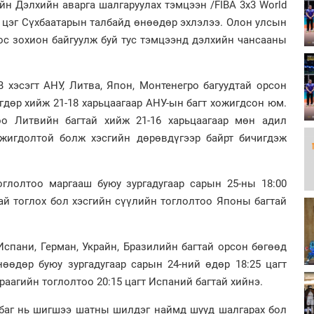
йн Дэлхийн аварга шалгаруулах тэмцээн /FIBA 3x3 World
 цэг Сүхбаатарын талбайд өнөөдөр эхлэлээ. Олон улсын
ос зохион байгуулж буй тус тэмцээнд дэлхийн чансааны
 хэсэгт АНУ, Литва, Япон, Монтенегро багуудтай орсон
гдөр хийж 21-18 харьцаагаар АНУ-ын багт хожигдсон юм.
оо Литвийн багтай хийж 21-16 харьцаагаар мөн адил
ожигдолтой болж хэсгийн дөрөвдүгээр байрт бичигдэж
оглолтоо маргааш буюу зургадугаар сарын 25-ны 18:00
ай тоглох бол хэсгийн сүүлийн тоглолтоо Японы багтай
 Испани, Герман, Украйн, Бразилийн багтай орсон бөгөөд
нөөдөр буюу зургадугаар сарын 24-ний өдөр 18:25 цагт
раагийн тоглолтоо 20:15 цагт Испаний багтай хийнэ.
н баг нь шигшээ шатны шилдэг наймд шууд шалгарах бол