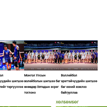
ол
Монгол Улсын
Воллейбол
чүүдийн шигшээ
волейболын шигшээ баг
эрэгтэйчүүдийн шигшээ
сгийг тэргүүллээ
өнөөдөр Хятадын эсрэг
баг эхний хожлоо
тоглоно
байгууллаа
ХӨЛБӨМБӨГ