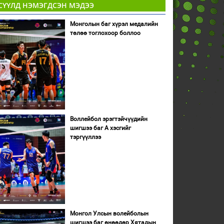
СҮҮЛД НЭМЭГДСЭН МЭДЭЭ
Монголын баг хүрэл медалийн
төлөө тоглохоор боллоо
Воллейбол эрэгтэйчүүдийн
шигшээ баг А хэсгийг
тэргүүллээ
Монгол Улсын волейболын
шигшээ баг өнөөдөр Хятадын