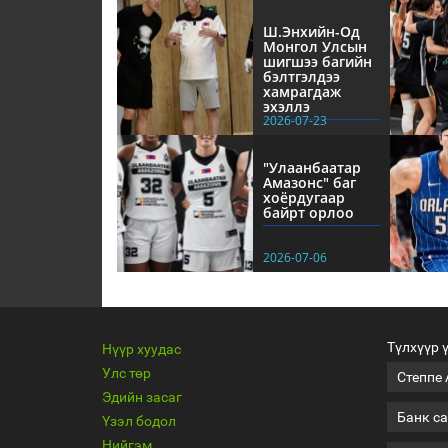
Ш.Энхийн-Од
Монгол Улсын
шигшээ багийн
бэлтгэлдээ
хамрагдаж
эхэллэ
2026-07-23
"Улаанбаатар
Амазонс" баг
хоёрдугаар
байрт орлоо
2026-07-06
Түлхүүр 
Нүүр хуудас
Улс төр
Степпе
Эдийн засаг
Банк са
Үзэл бодол
Нийгэм