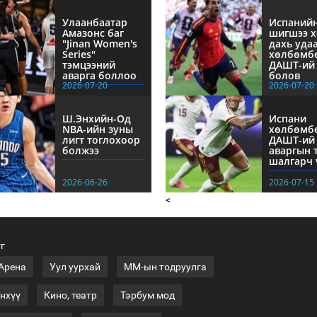
Улаанбаатар
Испаний
Амазонс баг
шигшээ х
"Jinan Women's
дахь уда
Series"
хөлбөмб
тэмцээний
ДАШТ-ий 
аварга боллоо
болов
2026-07-20
2026-07-20
Ш.Энхийн-Од
Испани
NBА-ийн зуны
хөлбөмб
лигт тоглохоор
ДАШТ-ий
болжээ
аваргын 
шалгарч 
2026-06-26
2026-07-15
<
үг
 Арена
Уул уурхай
ММ-ын тодруулга
нхүү
Кино, театр
Тэрбум мод