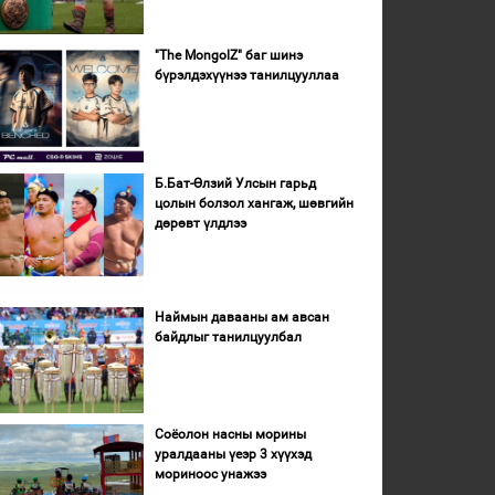
"The MongolZ" баг шинэ
бүрэлдэхүүнээ танилцууллаа
Б.Бат-Өлзий Улсын гарьд
цолын болзол хангаж, шөвгийн
дөрөвт үлдлээ
Наймын давааны ам авсан
байдлыг танилцуулбал
Соёолон насны морины
уралдааны үеэр 3 хүүхэд
мориноос унажээ