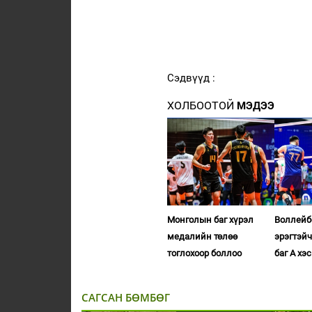
Сэдвүүд :
ХОЛБООТОЙ
МЭДЭЭ
Монголын баг хүрэл
Воллейб
медалийн төлөө
эрэгтэй
тоглохоор боллоо
баг А хэ
САГСАН БӨМБӨГ