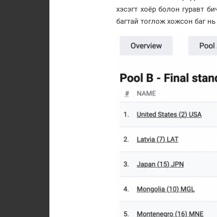
хэсэгт хоёр болон гуравт би
багтай тоглож хожсон баг н