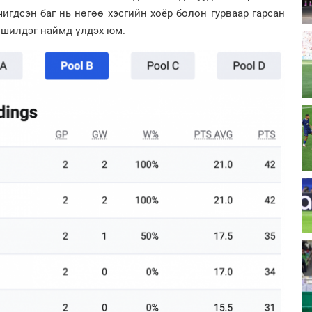
чигдсэн баг нь нөгөө хэсгийн хоёр болон гурваар гарсан
ь шилдэг наймд үлдэх юм.