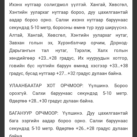
Ихэнх нутгаар солигдмол үүлтэй. Хангай, Хөвсгөл,
Хэнтийн уулархаг нутгаар бороо, дуу цахилгаантай
аадар бороо орно. Салхи ихэнх нутгаар баруунаас
секундэд 5-10 метр, борооны өмнө түр зуур ширүүснэ.
Алтай, Хангай, Хөвсгөл, Хэнтийн уулархаг нутаг,
Завхан голын эх, Хүрэнбэлчир орчим, Дорнод-
Дарьгангын тал нутаг, Тэрэлж, Халх голын
хөндийгөөр +23…+28 градус, Их нууруудын хотгор,
говийн бүс нутгийн баруун өмнөд хэсгээр +33…+38
градус, бусад нутгаар +27...+32 градус дулаан байна.
УЛААНБААТАР ХОТ ОРЧМООР: Үүлшинэ. Бороо
орохгүй. Салхи баруунаас секундэд 5-10 метр.
Өдөртөө +28…+30 градус дулаан байна.
БАГАНУУР ОРЧМООР: Үүлшинэ. Дуу цахилгаантай
бага зэргийн аадар бороо орно. Салхи баруунаас
секундэд 5-10 метр. Өдөртөө +26…+28 градус дулаан
байна.