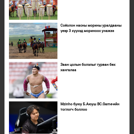
Соёолон насны морины уралдааны
үеэр 3 хүүхэд мориноос унажээ
Заан цолын болзлыг гурван бөх
хангалаа
Mzinho буюу Б.Аюуш BC.Game-ийн
тоглогч боллоо