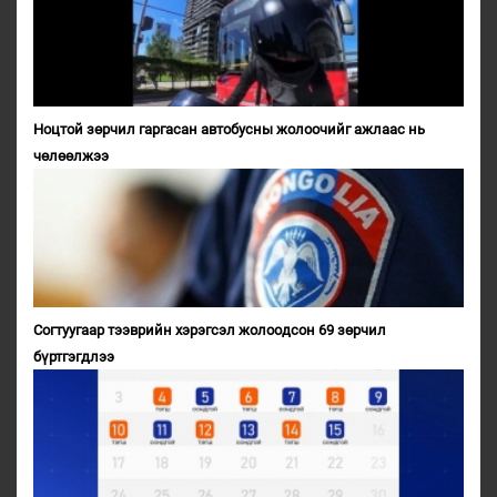
Ноцтой зөрчил гаргасан автобусны жолоочийг ажлаас нь
чөлөөлжээ
Согтуугаар тээврийн хэрэгсэл жолоодсон 69 зөрчил
бүртгэгдлээ