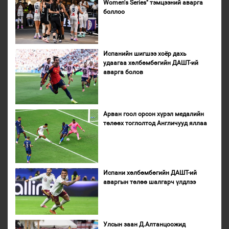
Women's Series" тэмцээний аварга
боллоо
Испанийн шигшээ хоёр дахь
удаагаа хөлбөмбөгийн ДАШТ-ий
аварга болов
Арван гоол орсон хүрэл медалийн
төлөөх тоглолтод Англичууд яллаа
Испани хөлбөмбөгийн ДАШТ-ий
аваргын төлөө шалгарч үлдлээ
Улсын заан Д.Алтанцоожид