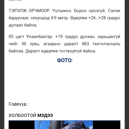
ТЭРЭЛЖ ОРЧМООР: Үүлшинэ. Бороо орохгүй. Салхи
баруунаас секундэд 4-9 метр. Өдөртөө +26…+28 градус
дулаан байна.
05 цагт Улаанбаатар: +19 градус дулаан, харьцангуй
чийг 50 хувь, агаарын даралт 863 гектопаскаль
байлаа. Даралт өдөртөө тогтвортой байна.
ФОТО:
Сэдвүүд :
ХОЛБООТОЙ
МЭДЭЭ