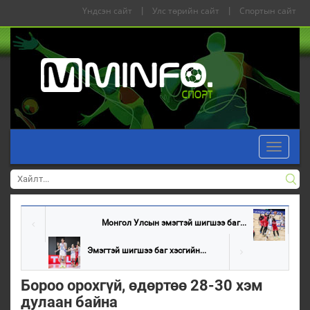
Үндсэн сайт
|
Улс төрийн сайт
|
Спортын сайт
Toggle
navigati
Монгол Улсын эмэгтэй шигшээ баг...
Эмэгтэй шигшээ баг хэсгийн...
Бороо орохгүй, өдөртөө 28-30 хэм
дулаан байна