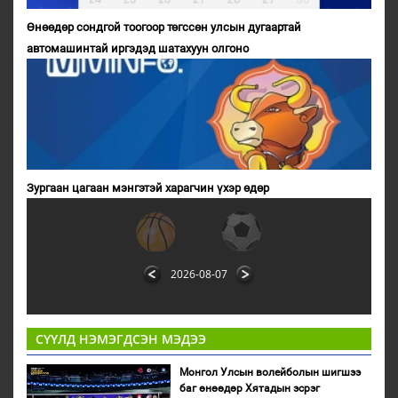
Өнөөдөр сондгой тоогоор төгссөн улсын дугаартай
автомашинтай иргэдэд шатахуун олгоно
Зургаан цагаан мэнгэтэй харагчин үхэр өдөр
2026-08-07
СҮҮЛД НЭМЭГДСЭН МЭДЭЭ
Монгол Улсын волейболын шигшээ
баг өнөөдөр Хятадын эсрэг