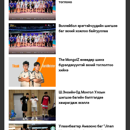
тоглоно
Воллейбол эрэгтэйчүүдийн шигшээ
баг эхний хожлоо байгууллаа
The MongolZ өнөөдөр шинэ
бүрэлдэхүүнтэй эхний тоглолтоо
хийнэ
Ш.Энхийн-Од Монгол Улсын
шигшээ багийн бэлтгэлдээ
хамрагдаж эхэллэ
Улаанбаатар Амазонс баг "Jinan