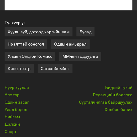
Түлхүүр үг
Хууль зүй, дотоод хэргийн яам
Бусад
Нээлттэй сонсгол
Оддын амьдрал
Улсын Онцгой Комисс
ММ-ын тодруулга
Кино, театр
Сагсанбөмбөг
Нүүр хуудас
Бидний тухай
Улс төр
Редакцийн бодлого
Эдийн засаг
Сурталчилгаа байршуулах
Үзэл бодол
Холбоо барих
Нийгэм
Дэлхий
Спорт