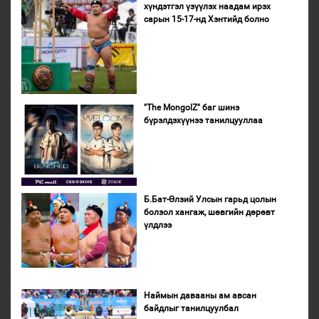
хүндэтгэл үзүүлэх наадам ирэх
сарын 15-17-нд Хэнтийд болно
"The MongolZ" баг шинэ
бүрэлдэхүүнээ танилцууллаа
Б.Бат-Өлзий Улсын гарьд цолын
болзол хангаж, шөвгийн дөрөвт
үлдлээ
Наймын давааны ам авсан
байдлыг танилцуулбал