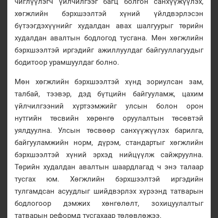
чиглүүлэгч үйлчилгээг багц болгон санхүүжүүлэх,
хөгжлийн бэрхшээлтэй хүний үйлдвэрлэсэн
бүтээгдэхүүнийг худалдан авах шалгуурыг төрийн
худалдан авалтын бодлогод тусгана. Мөн хөгжлийн
бэрхшээлтэй иргэдийг ажиллуулдаг байгууллагуудыг
бодитоор урамшуулдаг болно.
Мөн хөгжлийн бэрхшээлтэй хүнд зориулсан зам,
талбай, тээвэр, дэд бүтцийн байгууламж, цахим
үйлчилгээний хүртээмжийг улсын болон орон
нутгийн төсвийн хөрөнгө оруулалтын төсөвтэй
уялдуулна. Улсын төсвөөр санхүүжүүлэх барилга,
байгууламжийн норм, дүрэм, стандартыг хөгжлийн
бэрхшээлтэй хүний эрхэд нийцүүлж сайжруулна.
Төрийн худалдан авалтын шаардлагад ч энэ талаар
тусгах юм. Хөгжлийн бэрхшээлтэй иргэдийн
тулгамдсан асуудлыг шийдвэрлэх хүрээнд татварын
бодлогоор дэмжих хөнгөлөлт, зохицуулалтыг
татварын реформд тусгахаар төлөвлөжээ.