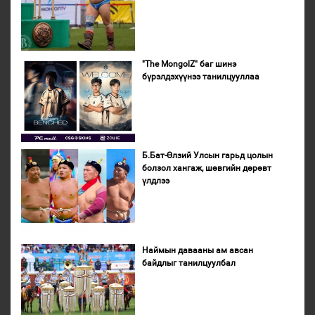
"The MongolZ" баг шинэ
бүрэлдэхүүнээ танилцууллаа
Б.Бат-Өлзий Улсын гарьд цолын
болзол хангаж, шөвгийн дөрөвт
үлдлээ
Наймын давааны ам авсан
байдлыг танилцуулбал