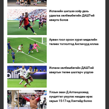
Испанийн шигшээ хоёр дахь
удаагаа хөлбөмбөгийн ДАШТ-ий
аварга болов
Арван гоол орсон хүрэл медалийн
төлөөх тоглолтод Англичууд яллаа
Испани хөлбөмбөгийн ДАШТ-ий
аваргын төлөө шалгарч үлдлээ
Улсын заан Д.Алтанцоожид
хүндэтгэл үзүүлэх наадам ирэх
сарын 15-17-нд Хэнтийд болно