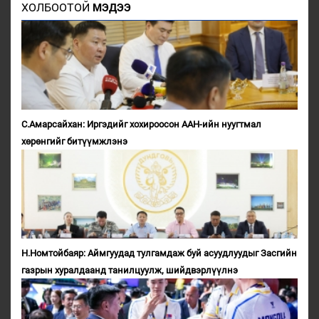
ХОЛБООТОЙ
МЭДЭЭ
С.Амарсайхан: Иргэдийг хохироосон ААН-ийн нуугтмал
хөрөнгийг битүүмжлэнэ
Н.Номтойбаяр: Аймгуудад тулгамдаж буй асуудлуудыг Засгийн
газрын хуралдаанд танилцуулж, шийдвэрлүүлнэ