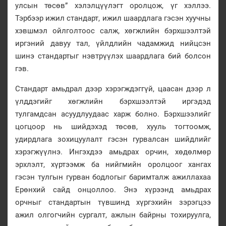
улсын төсөв” хэлэлцүүлэгт оролцож, үг хэллээ.
Тэрбээр ижил стандарт, ижил шаардлага гэсэн хуучны
хэвшмэл ойлголтоос салж, хөгжлийн бэрхшээлтэй
иргэний давуу тал, үйлдлийн чадамжид нийцсэн
шинэ стандартыг нэвтрүүлэх шаардлага бий болсон
гэв.
Стандарт амьдрал дээр хэрэгждэггүй, цаасан дээр л
үлддэгийг хөгжлийн бэрхшээлтэй иргэдэд
тулгамдсан асуудлуудаас харж болно. Бэрхшээлийг
цогцоор нь шийдэхэд төсөв, хууль тогтоомж,
удирдлага зохицуулалт гэсэн гурвалсан шийдлийг
хэрэгжүүлнэ. Ингэхдээ амьдрах орчин, хөдөлмөр
эрхлэлт, хүртээмж ба нийгмийн оролцоог хангах
гэсэн тулгын гурван бодлогыг баримталж ажиллахаа
Ерөнхий сайд онцоллоо. Энэ хүрээнд амьдрах
орчныг стандартын түвшинд хүргэхийн зэрэгцээ
ажил олгогчийн сургалт, ажлын байрны тохируулга,