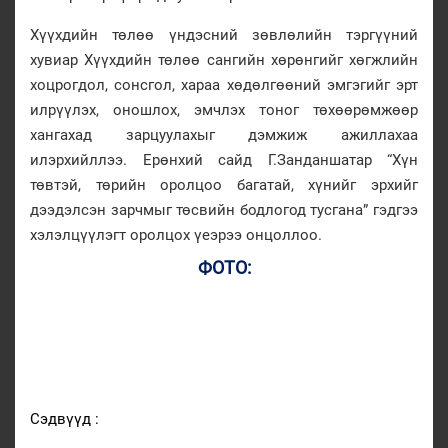
Хүүхдийн төлөө үндэсний зөвлөлийн тэргүүний
хувиар Хүүхдийн төлөө сангийн хөрөнгийг хөгжлийн
хоцрогдол, сонсгол, хараа хөдөлгөөний эмгэгийг эрт
илрүүлэх, оношлох, эмчлэх тоног төхөөрөмжөөр
хангахад зарцуулахыг дэмжиж ажиллахаа
илэрхийллээ. Ерөнхий сайд Г.Занданшатар “Хүн
төвтэй, төрийн оролцоо багатай, хүнийг эрхийг
дээдэлсэн зарчмыг төсвийн бодлогод тусгана” гэдгээ
хэлэлцүүлэгт оролцох үеэрээ онцоллоо.
ФОТО:
Сэдвүүд :