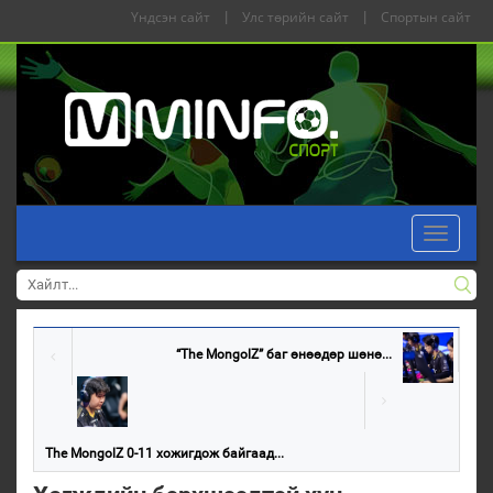
Үндсэн сайт
|
Улс төрийн сайт
|
Спортын сайт
Toggle
navigati
“The MongolZ” баг өнөөдөр шөнө...
The MongolZ 0-11 хожигдож байгаад...