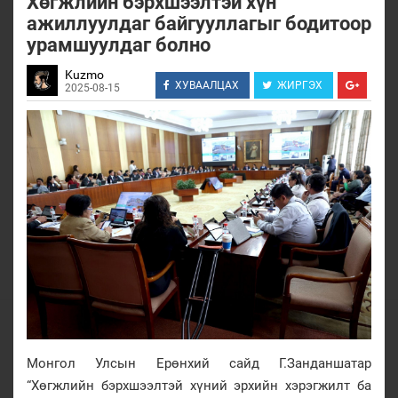
Хөгжлийн бэрхшээлтэй хүн
ажиллуулдаг байгууллагыг бодитоор
урамшуулдаг болно
Kuzmo
ХУВААЛЦАХ
ЖИРГЭХ
2025-08-15
Монгол Улсын Ерөнхий сайд Г.Занданшатар
“Хөгжлийн бэрхшээлтэй хүний эрхийн хэрэгжилт ба