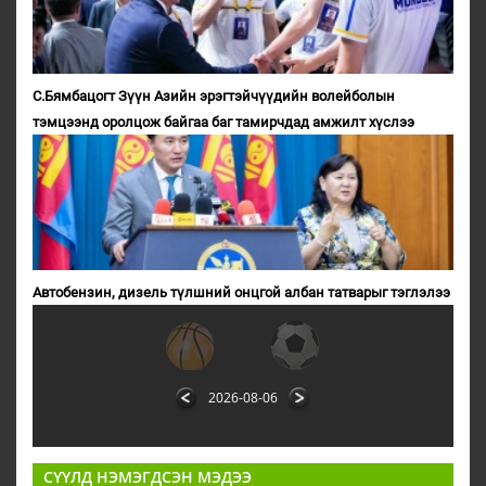
С.Бямбацогт Зүүн Азийн эрэгтэйчүүдийн волейболын
тэмцээнд оролцож байгаа баг тамирчдад амжилт хүслээ
Автобензин, дизель түлшний онцгой албан татварыг тэглэлээ
2026-08-06
СҮҮЛД НЭМЭГДСЭН МЭДЭЭ