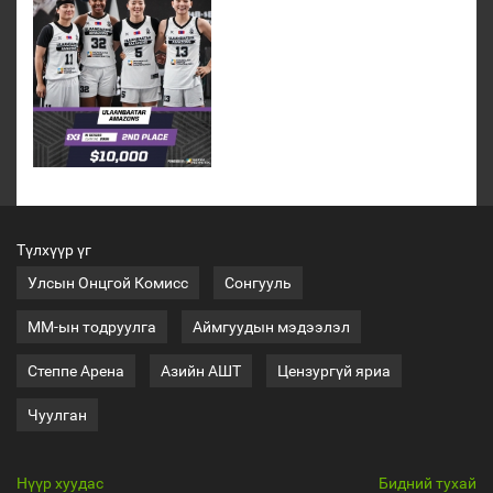
Түлхүүр үг
Улсын Онцгой Комисс
Сонгууль
ММ-ын тодруулга
Аймгуудын мэдээлэл
Степпе Арена
Азийн АШТ
Цензургүй яриа
Чуулган
Нүүр хуудас
Бидний тухай