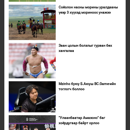
Соёолон насны морины уралдааны
үеэр 3 хүүхэд мориноос унажээ
Заан цолын болзлыг гурван бөх
хангалаа
Mzinho буюу Б.Аюуш BC.Game-ийн
тоглогч боллоо
"Улаанбаатар Амазонс" баг
хоёрдугаар байрт орлоо