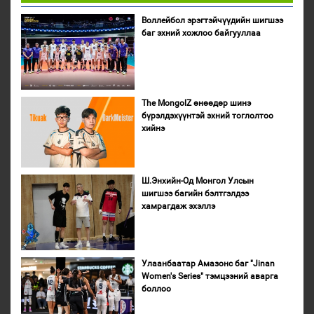
Воллейбол эрэгтэйчүүдийн шигшээ
баг эхний хожлоо байгууллаа
The MongolZ өнөөдөр шинэ
бүрэлдэхүүнтэй эхний тоглолтоо
хийнэ
Ш.Энхийн-Од Монгол Улсын
шигшээ багийн бэлтгэлдээ
хамрагдаж эхэллэ
Улаанбаатар Амазонс баг "Jinan
Women's Series" тэмцээний аварга
боллоо