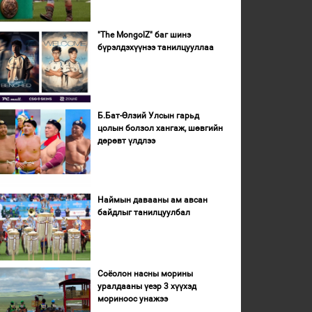
"The MongolZ" баг шинэ
бүрэлдэхүүнээ танилцууллаа
Б.Бат-Өлзий Улсын гарьд
цолын болзол хангаж, шөвгийн
дөрөвт үлдлээ
Наймын давааны ам авсан
байдлыг танилцуулбал
Соёолон насны морины
уралдааны үеэр 3 хүүхэд
мориноос унажээ