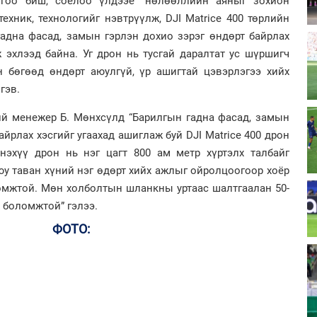
огоо биш, соёлоо үлдээе” нөлөөллийн аяныг зохион
ехник, технологийг нэвтрүүлж, DJI Matrice 400 төрлийн
адна фасад, замын гэрлэн дохио зэрэг өндөрт байрлах
 эхлээд байна. Уг дрон нь тусгай даралтат ус шүршигч
 бөгөөд өндөрт аюулгүй, үр ашигтай цэвэрлэгээ хийх
гэв.
ий менежер Б. Мөнхсүлд
“Барилгын гадна фасад, замын
айрлах хэсгийг угаахад ашиглаж буй DJI Matrice 400 дрон
Энэхүү дрон нь нэг цагт 800 ам метр хүртэлх талбайг
юу таван хүний нэг өдөрт хийх ажлыг ойролцоогоор хоёр
ломжтой. Мөн холболтын шланкны уртаас шалтгаалан 50-
 боломжтой” гэлээ.
ФОТО: