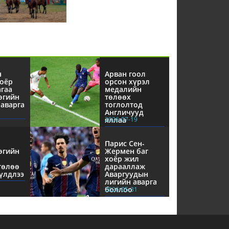
н
Арван гоол
оёр
орсон хүрэл
агаа
медалийн
өгийн
төлөөх
аварга
тоглолтод
Англичууд
яллаа
2026-07-19
Парис Сен-
өгийн
Жермен баг
хоёр жил
төлөө
дарааллаж
үлдлээ
Аваргуудын
лигийн аварга
боллоо
2026-05-31