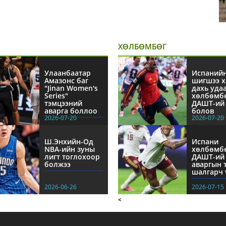
ХӨЛБӨМБӨГ
Улаанбаатар
Испаний
Амазонс баг
шигшээ х
"Jinan Women's
дахь уда
Series"
хөлбөмб
тэмцээний
ДАШТ-ий 
аварга боллоо
болов
2026-07-20
2026-07-20
Ш.Энхийн-Од
Испани
NBА-ийн зуны
хөлбөмб
лигт тоглохоор
ДАШТ-ий
болжээ
аваргын 
шалгарч 
2026-06-26
2026-07-15
<