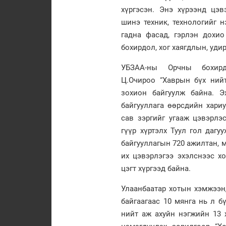
хүргэсэн. Энэ хүрээнд цэв
шинэ техник, технологийг 
гадна фасад, гэрлэн дохи
бохирдол, хог хаягдлын, уди
УБЗАА-ны Орчны бохирд
Ц.Очироо
“Хаврын бүх нийт
зохион байгуулж байна. Э
байгууллага өөрсдийн хариу
сав зэргийг угааж цэвэрлэ
гүүр хүртэлх Туул гол дагу
байгууллагын 720 ажилтан, 
их цэвэрлэгээ эхэлснээс х
цэгт хүргээд байна.
Улаанбаатар хотын хэмжээн
байгаагаас 10 мянга нь л б
нийт аж ахуйн нэгжийн 13 