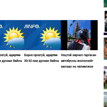
охгүй, өдөртөө
Бороо орохгүй, өдөртөө
Ноцтой зөрчил гаргасан
м дулаан байна
30-32 хэм дулаан байна
автобусны жолоочийг
ажлаас нь чөлөөлжээ