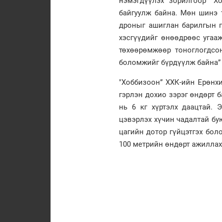
нэмэгдүүлэх зорилгоор “Х
байгуулж байна. Мөн шинэ т
дроныг ашиглан барилгын г
хэсгүүдийг өнөөдрөөс угааж
төхөөрөмжөөр тоноглогдсон
боломжийг бүрдүүлж байна” 
"Хоббизоон” ХХК-ийн Ерөнх
гэрлэн дохио зэрэг өндөрт б
нь 6 кг хүртэлх даацтай. 
цэвэрлэх хүчин чадалтай бу
цагийн дотор гүйцэтгэх бо
100 метрийн өндөрт ажиллах