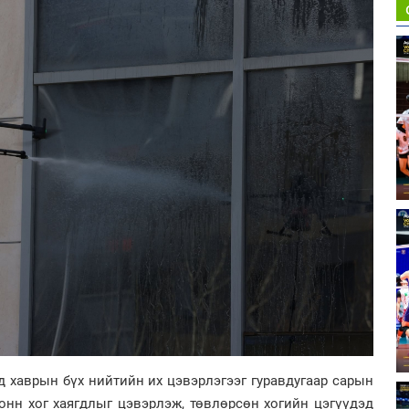
 хаврын бүх нийтийн их цэвэрлэгээг гуравдугаар сарын
тонн хог хаягдлыг цэвэрлэж, төвлөрсөн хогийн цэгүүдэд