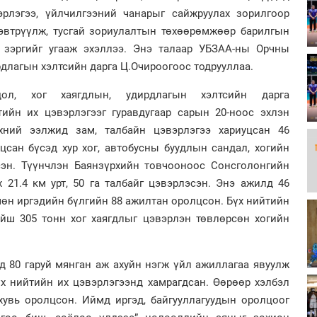
эрлэгээ, үйлчилгээний чанарыг сайжруулах зорилгоор
нэвтрүүлж, тусгай зориулалтын төхөөрөмжөөр барилгын
о зэргийг угааж эхэллээ. Энэ талаар УБЗАА-ны Орчны
рдлагын хэлтсийн дарга Ц.Очироогоос тодрууллаа.
ол, хог хаягдлын, удирдлагын хэлтсийн дарга
ийн их цэвэрлэгээг гуравдугаар сарын 20-ноос эхлэн
хний ээлжид зам, талбайн цэвэрлэгээ хариуцсан 46
цсан бүсэд хур хог, автобусны буудлын сандал, хогийн
сэн. Түүнчлэн Баянзүрхийн товчооноос Сонсголонгийн
ух 21.4 км урт, 50 га талбайг цэвэрлэсэн. Энэ ажилд 46
мөн иргэдийн бүлгийн 88 ажилтан оролцсон. Бүх нийтийн
ойш 305 тонн хог хаягдлыг цэвэрлэн төвлөрсөн хогийн
д 80 гаруй мянган аж ахуйн нэгж үйл ажиллагаа явуулж
үх нийтийн их цэвэрлэгээнд хамрагдсан. Өөрөөр хэлбэл
хувь оролцсон. Иймд иргэд, байгууллагуудын оролцоог