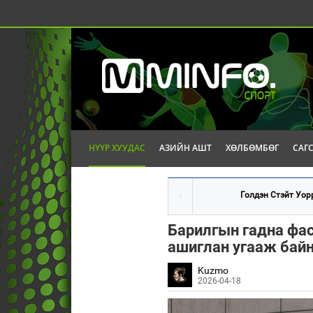
НҮҮР ХУУДАС
АЗИЙН АШТ
ХӨЛБӨМБӨГ
САГ
Голдэн Стэйт Уорр
Барилгын гадна фас
ашиглан угааж бай
Kuzmo
2026-04-18