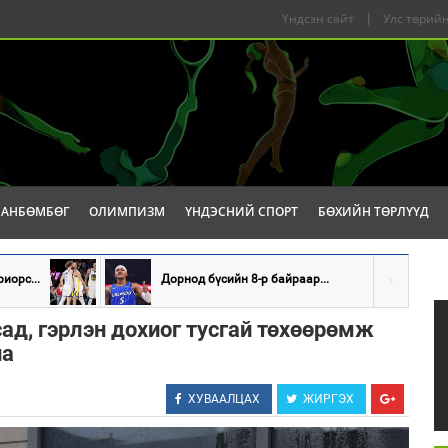
Үндсэн сайт
|
Улс төрийн
САНБӨМБӨГ
ОЛИМПИЗМ
ҮНДЭСНИЙ СПОРТ
БӨХИЙН ТӨРЛҮҮД
иорс...
Дорнод бүсийн 8-р байраар...
ад, гэрлэн дохиог тусгай төхөөрөмж
на
ХУВААЛЦАХ
ЖИРГЭХ