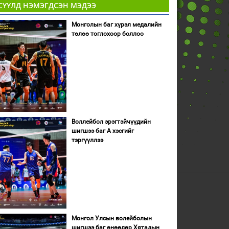
СҮҮЛД НЭМЭГДСЭН МЭДЭЭ
Монголын баг хүрэл медалийн
төлөө тоглохоор боллоо
Воллейбол эрэгтэйчүүдийн
шигшээ баг А хэсгийг
тэргүүллээ
Монгол Улсын волейболын
шигшээ баг өнөөдөр Хятадын