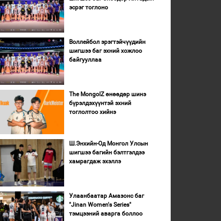
эсрэг тоглоно
Воллейбол эрэгтэйчүүдийн
шигшээ баг эхний хожлоо
байгууллаа
The MongolZ өнөөдөр шинэ
бүрэлдэхүүнтэй эхний
тоглолтоо хийнэ
Ш.Энхийн-Од Монгол Улсын
шигшээ багийн бэлтгэлдээ
хамрагдаж эхэллэ
Улаанбаатар Амазонс баг
"Jinan Women's Series"
тэмцээний аварга боллоо