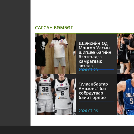
САГСАН БӨМБӨГ
Ш.Энхийн-Од
Монгол Улсын
шигшээ багийн
бэлтгэлдээ
хамрагдаж
эхэллэ
2026-07-23
"Улаанбаатар
Амазонс" баг
хоёрдугаар
байрт орлоо
2026-07-06