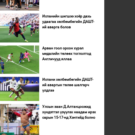
Испанийн шигшээ хоёр дахь
удаагаа хөлбөмбөгийн ДАШТ-
ий аварга болов
Арван гоол орсон хүрэл
медалийн төлөөх тоглолтод
Англичууд яллаа
Испани хөлбөмбөгийн ДАШТ-
ий аваргын төлөө шалгарч
үлдлээ
Улсын заан Д.Алтанцоожид
хүндэтгэл үзүүлэх наадам ирэх
сарын 15-17-нд Хэнтийд болно