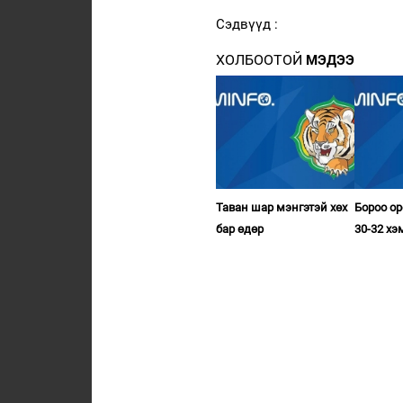
Сэдвүүд :
ХОЛБООТОЙ
МЭДЭЭ
Таван шар мэнгэтэй хөх
Бороо ор
бар өдөр
30-32 хэ