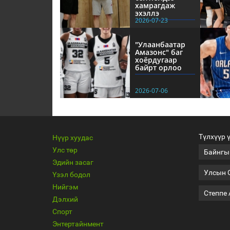
хамрагдаж
эхэллэ
2026-07-23
"Улаанбаатар
Амазонс" баг
хоёрдугаар
байрт орлоо
2026-07-06
Түлхүүр 
Нүүр хуудас
Улс төр
Байнгы
Эдийн засаг
Улсын 
Үзэл бодол
Нийгэм
Степпе
Дэлхий
Спорт
Энтертайнмент