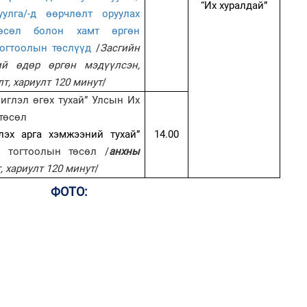
“Их хуралдай”
улга/-д өөрчлөлт оруулах
төсөл болон хамт өргөн
тогтоолын төслүүд
/
Засгийн
ний өдөр өргөн мэдүүлсэн,
улт, хариулт 120 минут
/
чиглэл өгөх тухай” Улсын Их
төсөл
үлэх арга хэмжээний тухай”
14.00
 тогтоолын төсөл /
анхны
, хариулт 120 минут
/
ФОТО: