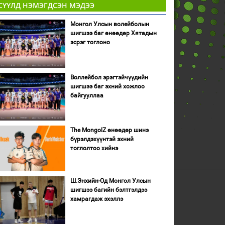
СҮҮЛД НЭМЭГДСЭН МЭДЭЭ
Монгол Улсын волейболын
шигшээ баг өнөөдөр Хятадын
эсрэг тоглоно
Воллейбол эрэгтэйчүүдийн
шигшээ баг эхний хожлоо
байгууллаа
The MongolZ өнөөдөр шинэ
бүрэлдэхүүнтэй эхний
тоглолтоо хийнэ
Ш.Энхийн-Од Монгол Улсын
шигшээ багийн бэлтгэлдээ
хамрагдаж эхэллэ