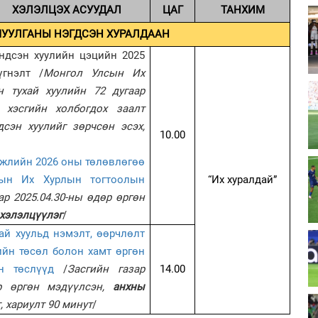
ХЭЛЭЛЦЭХ АСУУДАЛ
ЦАГ
ТАНХИМ
ЧУУЛГАНЫ НЭГДСЭН ХУРАЛДААН
ндсэн хуулийн цэцийн 2025
гнэлт /
Монгол Улсын Их
н тухай хуулийн 72 дугаар
 хэсгийн холбогдох заалт
сэн хуулийг зөрчсөн эсэх,
10.00
гжлийн 2026 оны төлөвлөгөө
лсын Их Хурлын тогтоолын
“Их хуралдай”
ар 2025.04.30-ны өдөр өргөн
 хэлэлцүүлэг
/
ай хуульд нэмэлт, өөрчлөлт
ийн төсөл болон хамт өргөн
н төслүүд
/
Засгийн газар
14.00
өр өргөн мэдүүлсэн,
анхны
т, хариулт 90 минут
/