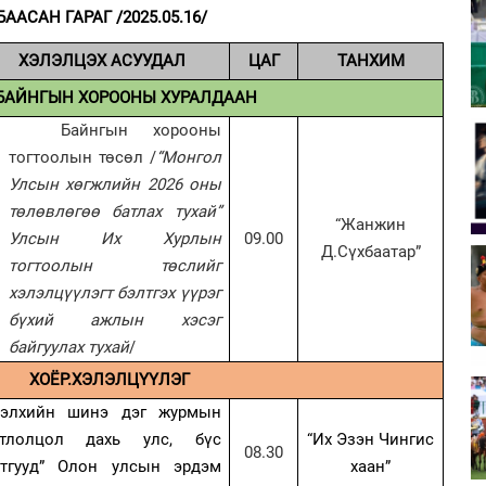
БААСАН ГАРАГ /2025.05.16/
ХЭЛЭЛЦЭХ АСУУДАЛ
ЦАГ
ТАНХИМ
.БАЙНГЫН ХОРООНЫ ХУРАЛДААН
Байнгын хорооны
тогтоолын төсөл /
“Монгол
Улсын хөгжлийн 2026 оны
төлөвлөгөө батлах тухай”
“Жанжин
Улсын Их Хурлын
09.00
Д.Сүхбаатар”
тогтоолын төслийг
хэлэлцүүлэгт бэлтгэх үүрэг
бүхий ажлын хэсэг
байгуулах тухай
/
ХОЁР.ХЭЛЭЛЦҮҮЛЭГ
Дэлхийн шинэ дэг журмын
гтлолцол дахь улс, бүс
“Их Эзэн Чингис
08.30
утгууд” Олон улсын эрдэм
хаан”