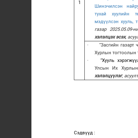
1
Шинэчилсэн найру
тухай хуулийн 
мэдүүлсэн хууль, 
газар 2025.05.09-
хэлэлцэх эсэх
, асу
·
“Засгийн газарт 
Хурлын тогтоолын 
·
“Хууль хэрэгжү
Улсын Их Хурлын
хэлэлцүүлэг
,
асуулт
Сэдвүүд :