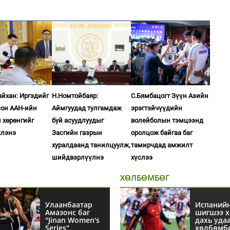
айхан: Иргэдийг
Н.Номтойбаяр:
С.Бямбацогт Зүүн Азийн
сон ААН-ийн
Аймгуудад тулгамдаж
эрэгтэйчүүдийн
 хөрөнгийг
буй асуудлуудыг
волейболын тэмцээнд
жлэнэ
Засгийн газрын
оролцож байгаа баг
хуралдаанд танилцуулж,
тамирчдад амжилт
шийдвэрлүүлнэ
хүслээ
ХӨЛБӨМБӨГ
Улаанбаатар
Испаний
Амазонс баг
шигшээ х
"Jinan Women's
дахь уда
Series"
хөлбөмб