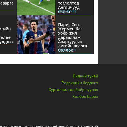
аварга
тоглолтод
Англичууд
яллаа
2026-07-19
Парис Сен-
өгийн
Жермен баг
хоёр жил
төлөө
дарааллаж
үлдлээ
Аваргуудын
лигийн аварга
боллоо
2026-05-31
Бидний тухай
Редакцийн бодлого
Сурталчилгаа байршуулах
Холбоо барих
мгаалагдсан тул зөвшөөрөлгүй хуулбарлах хориотой