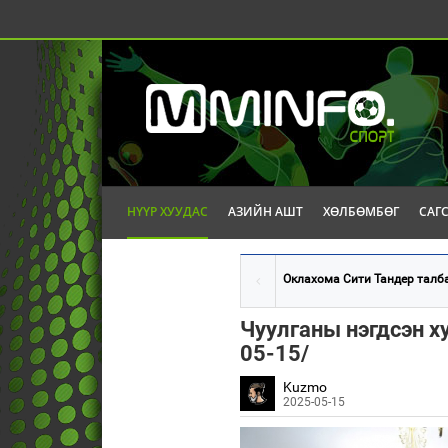
НҮҮР ХУУДАС
АЗИЙН АШТ
ХӨЛБӨМБӨГ
САГ
Оклахома Сити Тандер талба
Чуулганы нэгдсэн х
05-15/
Kuzmo
2025-05-15