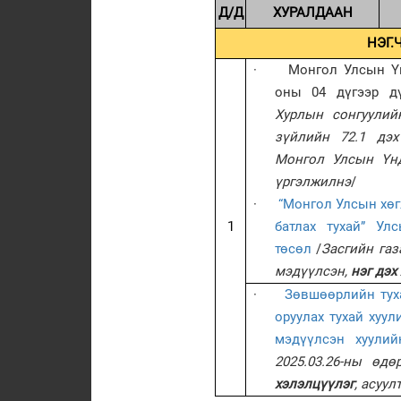
Д/Д
ХУРАЛДААН
НЭГ.
·
Монгол Улсын Ү
оны 04 дүгээр дү
Хурлын сонгуулий
зүйлийн 72.1 дэх
Монгол Улсын Үнд
үргэлжилнэ
/
·
“Монгол Улсын хө
1
батлах тухай” У
төсөл
/
Засгийн газ
мэдүүлсэн,
нэг дэх
·
Зөвшөөрлийн тух
оруулах тухай хуул
мэдүүлсэн хуулий
2025.03.26-ны өд
хэлэлцүүлэг
, асуул