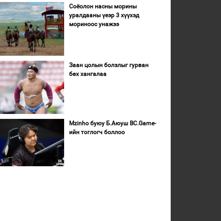
Соёолон насны морины
уралдааны үеэр 3 хүүхэд
мориноос унажээ
Заан цолын болзлыг гурван
бөх хангалаа
Mzinho буюу Б.Аюуш BC.Game-
ийн тоглогч боллоо