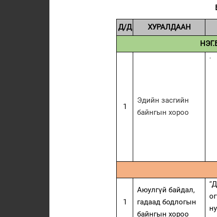
Д/Д
ХУРАЛДААН
НЭГ
·
Эдийн засгийн
1
байнгын хороо
“
Аюулгүй байдал,
о
1
гадаад бодлогын
н
байнгын хороо