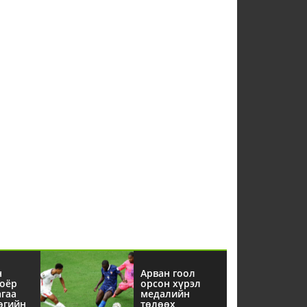
н
Арван гоол
оёр
орсон хүрэл
агаа
медалийн
өгийн
төлөөх