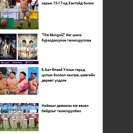
сарын 15-17-нд Хэнтийд болно
"The MongolZ" баг шинэ
бүрэлдэхүүнээ танилцууллаа
Б.Бат-Өлзий Улсын гарьд
цолын болзол хангаж, шөвгийн
дөрөвт үлдлээ
Наймын давааны ам авсан
байдлыг танилцуулбал