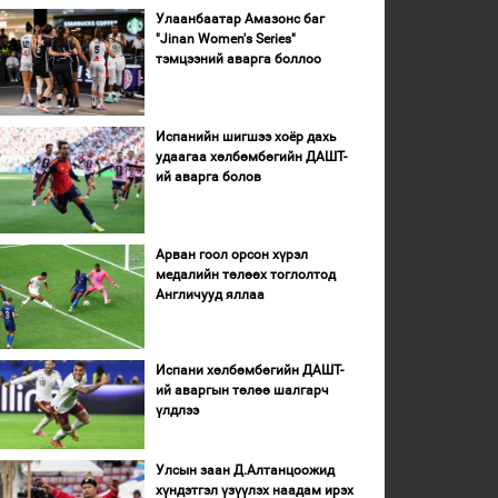
Улаанбаатар Амазонс баг
"Jinan Women's Series"
тэмцээний аварга боллоо
Испанийн шигшээ хоёр дахь
удаагаа хөлбөмбөгийн ДАШТ-
ий аварга болов
Арван гоол орсон хүрэл
медалийн төлөөх тоглолтод
Англичууд яллаа
Испани хөлбөмбөгийн ДАШТ-
ий аваргын төлөө шалгарч
үлдлээ
Улсын заан Д.Алтанцоожид
хүндэтгэл үзүүлэх наадам ирэх