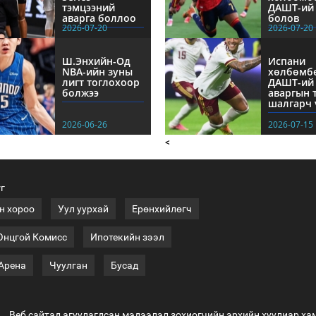
тэмцээний
ДАШТ-ий 
аварга боллоо
болов
2026-07-20
2026-07-20
Ш.Энхийн-Од
Испани
NBА-ийн зуны
хөлбөмб
лигт тоглохоор
ДАШТ-ий
болжээ
аваргын 
шалгарч 
2026-06-26
2026-07-15
<
үг
н хороо
Уул уурхай
Ерөнхийлөгч
Онцгой Комисс
Ипотекийн зээл
 Арена
Чуулган
Бусад
Веб сайтад агуулагдсан мэдээлэл зохиогчийн эрхийн хуулиар ха