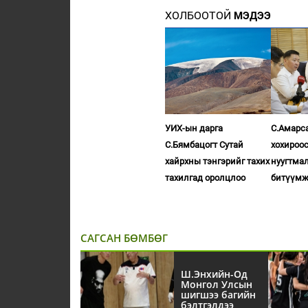
ХОЛБООТОЙ
МЭДЭЭ
УИХ-ын дарга
С.Амарс
С.Бямбацогт Сутай
хохироо
хайрхны тэнгэрийг тахих
нуугтмал
тахилгад оролцлоо
битүүм
САГСАН БӨМБӨГ
Ш.Энхийн-Од
Монгол Улсын
шигшээ багийн
бэлтгэлдээ