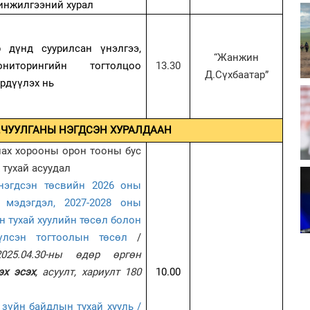
инжилгээний хурал
р дүнд суурилсан үнэлгээ,
“Жанжин
ониторингийн тогтолцоо
13.30
Д.Сүхбаатар”
рдүүлэх нь
.ЧУУЛГАНЫ НЭГДСЭН ХУРАЛДААН
лах хорооны орон тооны бус
тухай асуудал
нэгдсэн төсвийн 2026 оны
 мэдэгдэл, 2027-2028 оны
 тухай хуулийн төсөл болон
үлсэн тогтоолын төсөл
/
025.04.30-ны өдөр өргөн
эх эсэх
, асуулт, хариулт 180
10.00
 зүйн байдлын тухай хууль /