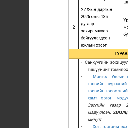
ш
УИХ-ын даргын
2025 оны 185
Ү
дугаар
2
м
захирамжаар
бү
байгуулагдсан
ажлын хэсэг
ГУРАВ
·
Санхүүгийн зохицуу
гишүүнийг томилох 
·
Монгол Улсын 
төсвийн хүрээний
төсвийн төсөөллийн
хамт өргөн мэдү
Засгийн газар 2
мэдүүлсэн,
хэлэлц
минут
/
·
Хот, тосгоны эрх